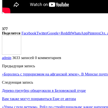
377
Поделится
Facebook
Twitter
Google+
ReddIt
WhatsApp
Pinterest
Эл. 
admin
3633 записей
0 комментариев
Предыдущая запись
«Боролись с терроризмом на афганской земле». В Минске поч
Следующая запись
Дерево-трезубец обнаружили в Беловежской пуще
Вам также могут понравиться
Еще от автора
«Урны сдуло ветром». Рейд по стройплощадкам: какие наруше