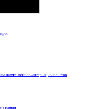
адрес
тили память воинов-интернационалистов
ния нашли