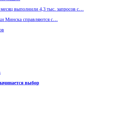
сяц выполнили 4,3 тыс. запросов с…
ики Минска справляются с…
ов
в
 начинается выбор