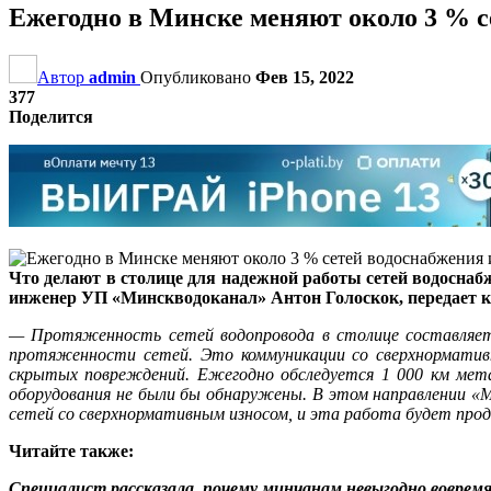
Ежегодно в Минске меняют около 3 % с
Автор
admin
Опубликовано
Фев 15, 2022
377
Поделится
Что делают в столице для надежной работы сетей водоснаб
инженер УП «Минскводоканал» Антон Голоскок, передает к
— Протяженность сетей водопровода в столице составляет 
протяженности сетей. Это коммуникации со сверхнормативн
скрытых повреждений. Ежегодно обследуется 1 000 км метал
оборудования не были бы обнаружены. В этом направлении «М
сетей со сверхнормативным износом, и эта работа будет про
Читайте также:
Специалист рассказала, почему минчанам невыгодно вовремя