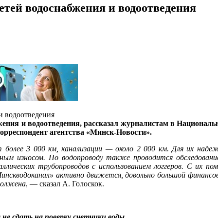
етей водоснабжения и водоотведения
жения и водоотведения, рассказал журналистам в Националь
орреспондент агентства «Минск-Новости».
более 3 000 км, канализации — около 2 000 км. Для их над
ым износом. По водопроводу также проводится обследование
лических трубопроводов с использованием логгеров. С их по
инскводоканал» активно движется, довольно большой финансов
должена
, — сказал А. Голоскок.
 не сдать на поверку счетчики воды