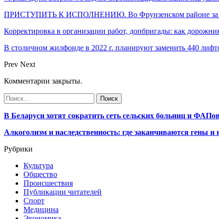
ПРИСТУПИТЬ К ИСПОЛНЕНИЮ. Во Фрунзенском районе за ме
Корректировка в организации работ, допбригады: как дорожн
В столичном жилфонде в 2022 г. планируют заменить 440 лифт
Prev
Next
Комментарии закрыты.
В Беларуси хотят сократить сеть сельских больниц и ФАПо
Алкоголизм и наследственность: где заканчиваются гены и
Рубрики
Культура
Общество
Происшествия
Публикации читателей
Спорт
Медицина
Экономика