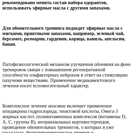
рекомендовано менять состав набора одорантов,
использовать эфирные масла с другими запахами.
Для обонятельного тренинга подходят эфирные масла с
мягкими, приятными запахами, например, зеленый чай,
бергамот, розмарин, гардения, корица, ваниль, апельсин,
банан.
Патофизиологический механизм улучшения обоняния на фоне
тренировок связан с повышением регенеративной
способности ольфакторных нейронов в ответ на стимуляцию
пахучими веществами. Применение медикаментозного
лечения носит вспомогательный характер.
Комплексное лечение аносмии включает применение
ипидакрина гидрохлорида, тиоктовой кислоты, Омега-3
жирных кислот, поливитаминных комплексов (витамины D,
А, С, группы В), интраназальных кортикостероидов,
проведение обонятельных тренингов, о которых я уже
рассказала, физиотерапевтическое лечение и