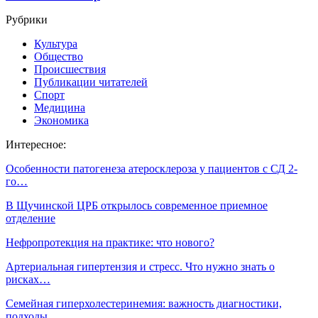
Рубрики
Культура
Общество
Происшествия
Публикации читателей
Спорт
Медицина
Экономика
Интересное:
Особенности патогенеза атеросклероза у пациентов с СД 2-
го…
В Щучинской ЦРБ открылось современное приемное
отделение
Нефропротекция на практике: что нового?
Артериальная гипертензия и стресс. Что нужно знать о
рисках…
Семейная гиперхолестеринемия: важность диагностики,
подходы…