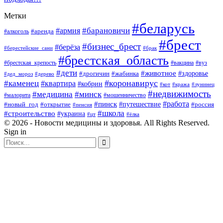
Метки
#беларусь
#барановичи
#армия
#аренда
#алкоголь
#брест
#бизнес_брест
#берёза
#берестейские_сани
#брак
#брестская_область
#брестская_крепость
#вакцина
#вуз
#дети
#животное
#здоровье
#дрогичин
#жабинка
#дед_мороз
#дерево
#коронавирус
#каменец
#квартира
#кобрин
#кот
#кража
#лунинец
#недвижимость
#медицина
#минск
#мошенничество
#малорита
#пинск
#работа
#путешествие
#россия
#новый_год
#открытие
#пенсия
#школа
#строительство
#украина
#цт
#ёлка
© 2026 - Новости медицины и здоровья. All Rights Reserved.
Sign in