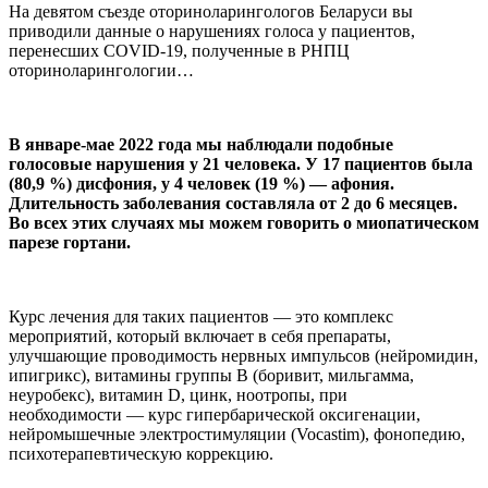
На девятом съезде оториноларингологов Беларуси вы
приводили данные о нарушениях голоса у пациентов,
перенесших COVID-19, полученные в РНПЦ
оториноларингологии…
В январе-мае 2022 года мы наблюдали подобные
голосовые нарушения у 21 человека. У 17 пациентов была
(80,9 %) дисфония, у 4 человек (19 %) — афония.
Длительность заболевания составляла от 2 до 6 месяцев.
Во всех этих случаях мы можем говорить о миопатическом
парезе гортани.
Курс лечения для таких пациентов — это комплекс
мероприятий, который включает в себя препараты,
улучшающие проводимость нервных импульсов (нейромидин,
ипигрикс), витамины группы В (боривит, мильгамма,
неуробекс), витамин D, цинк, ноотропы, при
необходимости — курс гипербарической оксигенации,
нейромышечные электростимуляции (Vocastim), фонопедию,
психотерапевтическую коррекцию.