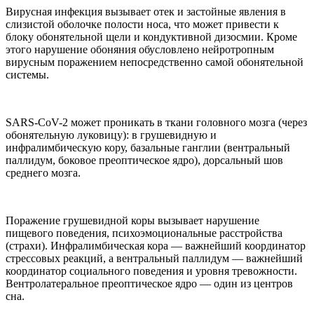
Вирусная инфекция вызывает отек и застойные явления в
слизистой оболочке полости носа, что может привести к
блоку обонятельной щели и кондуктивной дизосмии. Кроме
этого нарушение обоняния обусловлено нейротропным
вирусным поражением непосредственно самой обонятельной
системы.
SARS-CoV-2 может проникать в ткани головного мозга (через
обонятельную луковицу): в грушевидную и
инфралимбическую кору, базальные ганглии (вентральный
паллидум, боковое преоптическое ядро), дорсальный шов
среднего мозга.
Поражение грушевидной коры вызывает нарушение
пищевого поведения, психоэмоциональные расстройства
(страхи). Инфралимбическая кора — важнейший координатор
стрессовых реакций, а вентральный паллидум — важнейший
координатор социального поведения и уровня тревожности.
Вентролатеральное преоптическое ядро — один из центров
сна.