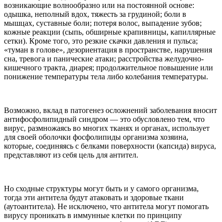
возникающие волнообразно или на постоянной основе:
одышка, неполный вдох, тяжесть за грудиной; боли в
мышцах, суставные боли; потеря волос, выпадение зубов;
кожные реакции (сыпь, обширные крапивницы, капиллярные
сетки). Кроме того, это резкие скачки давления и пульса;
«туман в голове», дезориентация в пространстве, нарушения
сна, тревога и панические атаки; расстройства желудочно-
кишечного тракта, диарея; продолжительное повышение или
понижение температуры тела либо колебания температуры.
Возможно, вклад в патогенез осложнений заболевания вносит
антифосфолипидный синдром — это обусловлено тем, что
вирус, размножаясь во многих тканях и органах, использует
для своей оболочки фосфолипиды организма хозяина,
которые, соединяясь с белками поверхности (капсида) вируса,
представляют из себя цель для антител.
Но сходные структуры могут быть и у самого организма,
тогда эти антитела будут атаковать и здоровые ткани
(аутоантитела). Не исключено, что антитела могут помогать
вирусу проникать в иммунные клетки по принципу