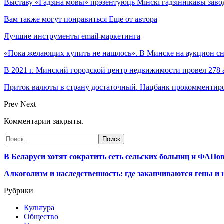
Выставу «Гадзіна мовы» прэзентуюць Мінскі гадзіннікавы завод
Вам также могут понравиться
Еще от автора
Лучшие инструменты email-маркетинга
«Пока желающих купить не нашлось». В Минске на аукцион с
В 2021 г. Минский городской центр недвижимости провел 278
Приток валюты в страну достаточный. Нацбанк прокомментир
Prev
Next
Комментарии закрыты.
В Беларуси хотят сократить сеть сельских больниц и ФАПо
Алкоголизм и наследственность: где заканчиваются гены и
Рубрики
Культура
Общество