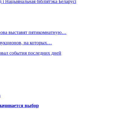
 і Нацыянальная бібліятэка Беларусі
нова выставят пятикомнатную…
 аукционов, на которых…
овал события последних дней
в
 начинается выбор