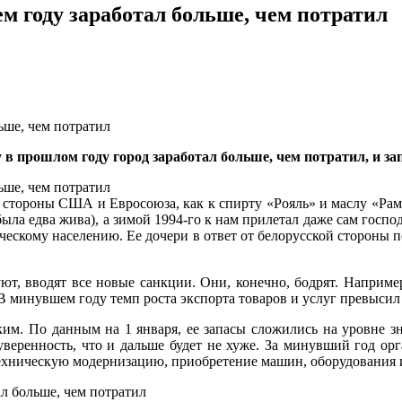
 году заработал больше, чем потратил
в прошлом году город заработал больше, чем потратил, и за
стороны США и Евросоюза, как к спирту «Рояль» и маслу «Рама
была едва жива), а зимой 1994-го к нам прилетал даже сам гос
ическому населению. Ее дочери в ответ от белорусской стороны
ют, вводят все новые санкции. Они, конечно, бодрят. Наприме
минувшем году темп роста экспорта товаров и услуг превысил 
м. По данным на 1 января, ее запасы сложились на уровне зн
веренность, что и дальше будет не хуже. За минувший год ор
техническую модернизацию, приобретение машин, оборудования 