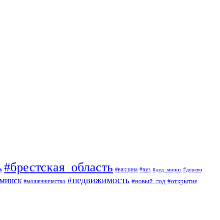
#брестская_область
ь
#вакцина
#вуз
#дед_мороз
#дерево
#недвижимость
минск
#мошенничество
#новый_год
#открытие