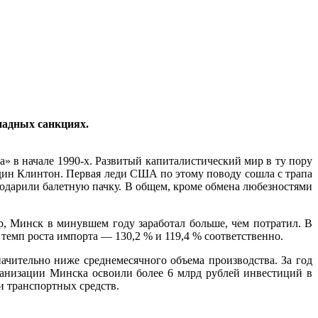
падных санкциях.
» в начале 1990-х. Развитый капиталистический мир в ту пору
подин Клинтон. Первая леди США по этому поводу сошла с трапа
 подарили балетную пачку. В общем, кроме обмена любезностями
р, Минск в минувшем году заработал больше, чем потратил. В
темп роста импорта — 130,2 % и 119,4 % соответственно.
ачительно ниже среднемесячного объема производства. За год
ганизации Минска освоили более 6 млрд рублей инвестиций в
и транспортных средств.