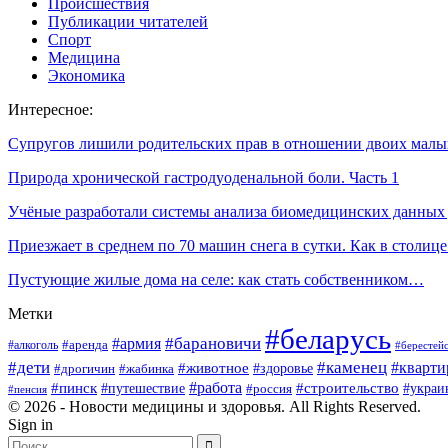
Происшествия
Публикации читателей
Спорт
Медицина
Экономика
Интересное:
Супругов лишили родительских прав в отношении двоих мал
Природа хронической гастродуоденальной боли. Часть 1
Учёные разработали системы анализа биомедицинских данны
Приезжает в среднем по 70 машин снега в сутки. Как в столи
Пустующие жилые дома на селе: как стать собственником…
Метки
#беларусь
#барановичи
#армия
#аренда
#алкоголь
#берестей
#дети
#каменец
#кварти
#животное
#здоровье
#дрогичин
#жабинка
#пинск
#работа
#строительство
#путешествие
#россия
#украи
#пенсия
© 2026 - Новости медицины и здоровья. All Rights Reserved.
Sign in