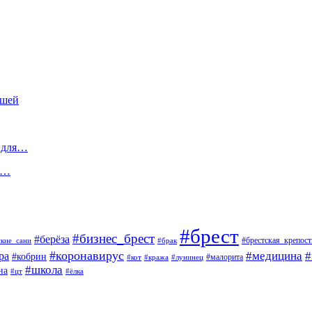
ышей
х для…
це…
#брест
#бизнес_брест
#берёза
#брестская_крепост
ские_сани
#брак
#коронавирус
#медицина
#
ра
#кобрин
#малорита
#кот
#кража
#лунинец
#школа
на
#цт
#ёлка