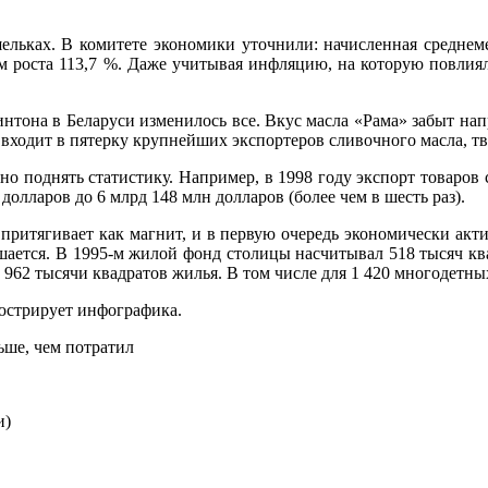
льках. В комитете экономики уточнили: начисленная среднеме
пом роста 113,7 %. Даже учитывая инфляцию, на которую повлия
интона в Беларуси изменилось все. Вкус масла «Рама» забыт напр
 входит в пятерку крупнейших экспортеров сливочного масла, тв
 поднять статистику. Например, в 1998 году экспорт товаров с
 долларов до 6 млрд 148 млн долларов (более чем в шесть раз).
 притягивает как магнит, и в первую очередь экономически акти
ешается. В 1995-м жилой фонд столицы насчитывал 518 тысяч ква
962 тысячи квадратов жилья. В том числе для 1 420 многодетных
люстрирует инфографика.
и)